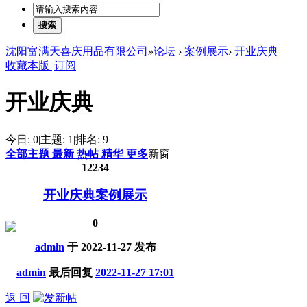
搜索
沈阳富满天喜庆用品有限公司
»
论坛
›
案例展示
›
开业庆典
收藏本版
|
订阅
开业庆典
今日:
0
|
主题:
1
|
排名:
9
全部主题
最新
热帖
精华
更多
新窗
12234
开业庆典案例展示
0
admin
于
2022-11-27
发布
admin
最后回复
2022-11-27 17:01
返 回